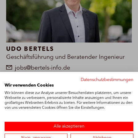
UDO BERTELS
Geschäftsführung und Beratender Ingenieur
jobs@bertels-info.de
0251 - 60985-22
Datenschutzbestimmungen
Wir verwenden Cookies
Wir können diese zur Analyse unserer Besucherdaten platzieren, um unsere
Webseite zu verbessern, personalisierte Inhalte anzuzeigen und Ihnen ein
großartiges Webseiten-Erlebnis zu bieten. Für weitere Informationen zu den
Vermessungstechniker
von uns verwendeten Cookies öffnen Sie die Einstellungen.
(m/w/d) - Kataster- &
Alle akzeptieren
Bestandsvermessung
Nein, anpassen
Ablehnen