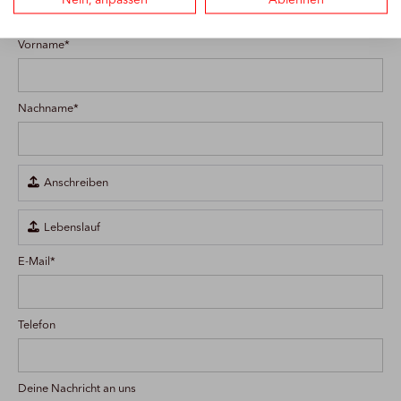
Vorname*
Nachname*

Anschreiben

Lebenslauf
E-Mail*
Telefon
Deine Nachricht an uns