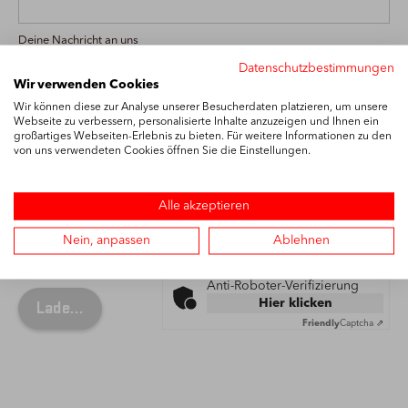
Deine Nachricht an uns
Datenschutzbestimmungen
Wir verwenden Cookies
Wir können diese zur Analyse unserer Besucherdaten platzieren, um unsere
Ich stimme zu, dass meine Angaben aus dem Kontaktformular
Webseite zu verbessern, personalisierte Inhalte anzuzeigen und Ihnen ein
großartiges Webseiten-Erlebnis zu bieten. Für weitere Informationen zu den
zur Beantwortung meiner Anfrage erhoben und verarbeitet
von uns verwendeten Cookies öffnen Sie die Einstellungen.
werden. *
Hinweis:
Sie können die Einwilligung jederzeit für die Zukunft per E-
Mail (
Kontaktdaten
) widerrufen. Detaillierte Informationen zum
Alle akzeptieren
Umgang mit Nutzerdaten finden Sie in unserer
Datenschutzerklärung
. *
Pflichtfeld
Nein, anpassen
Ablehnen
Anti-Roboter-Verifizierung
Hier klicken
Friendly
Captcha ⇗