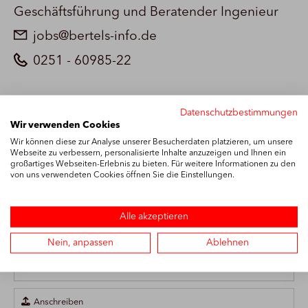
Geschäftsführung und Beratender Ingenieur
jobs@bertels-info.de
0251 - 60985-22
Datenschutzbestimmungen
Vermessungsingenieur
Wir verwenden Cookies
Wir können diese zur Analyse unserer Besucherdaten platzieren, um unsere
(m/w/d) - Außendienst
Webseite zu verbessern, personalisierte Inhalte anzuzeigen und Ihnen ein
großartiges Webseiten-Erlebnis zu bieten. Für weitere Informationen zu den
von uns verwendeten Cookies öffnen Sie die Einstellungen.
Vorname*
Alle akzeptieren
Nein, anpassen
Ablehnen
Nachname*

Anschreiben