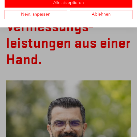
Alle akzeptieren
Kontakt für
Nein, anpassen
Ablehnen
Vermessungs­
leistungen aus einer
Hand.